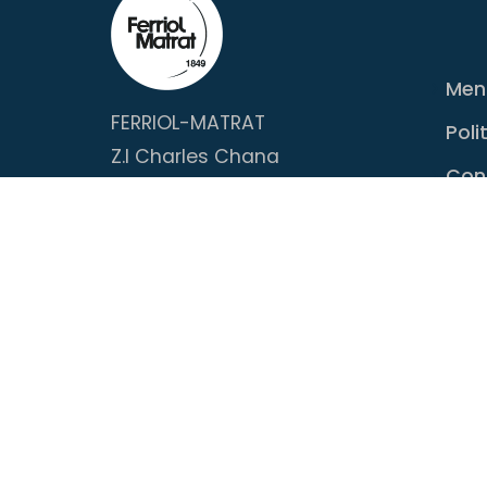
Ment
FERRIOL-MATRAT
Poli
Z.I Charles Chana
Con
3, Rue de la Galerie
42 230 ROCHE LA MOLIERE
+33 (0)4 77 32 35 75
info@ferriol-matrat.com