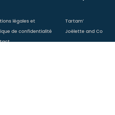
ions légales et
Tartam’
tique de confidentialité
Joëlette and Co
tact
Conception
SFI multimédia
2026