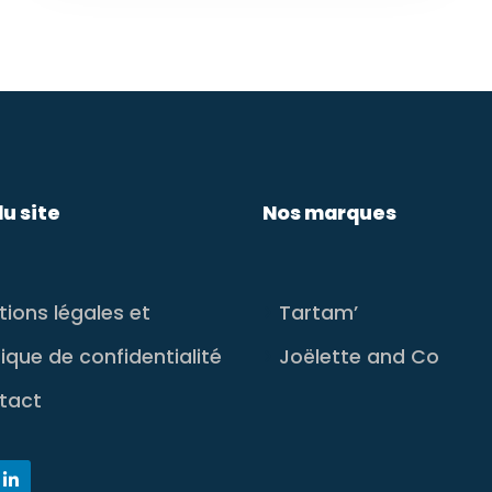
du site
Nos marques
ions légales et
Tartam’
tique de confidentialité
Joëlette and Co
tact