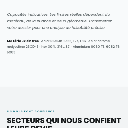
Capacités indicatives. Les limites réelles dépendent du
matériau, de la nuance et de la géométrie. Transmettez
votre dossier pour une analyse de faisabilité précise.
Matériaux cintrés :
Acier S235JR, S355, E24, E36 · Acier chromé-
molybdène 25CD4S · Inox 304L, 316L, 321 · Aluminium 6060 T5, 6082 T6,
5083
ILS NOUS FONT CONFIANCE
SECTEURS QUI NOUS CONFIENT