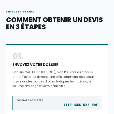
SIMPLE ET RAPIDE
COMMENT OBTENIR UN DEVIS
EN 3 ÉTAPES
01.
ENVOYEZ VOTRE DOSSIER
Fichiers CAO (STEP, IGES, DXF), plan PDF coté ou croquis
annoté avec les dimensions clés : diamètre, épaisseur,
rayon, angles, parties droites. Indiquez le matériau, le
volume envisagé et votre délai cible.
FORMATS ACCEPTÉS
STEP · IGES · DXF · PDF