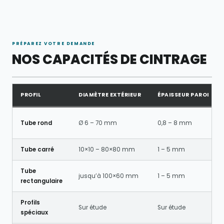
PRÉPAREZ VOTRE DEMANDE
NOS CAPACITÉS DE CINTRAGE
PROFIL
DIAMÈTRE EXTÉRIEUR
ÉPAISSEUR PAROI
Tube rond
Ø 6 – 70 mm
0,8 – 8 mm
Tube carré
10×10 – 80×80 mm
1 – 5 mm
Tube
jusqu’à 100×60 mm
1 – 5 mm
rectangulaire
Profils
Sur étude
Sur étude
spéciaux