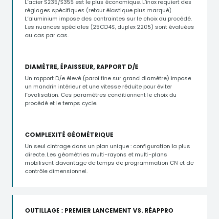
L’acier S235/S355 est le plus économique. L’inox requiert des
réglages spécifiques (retour élastique plus marqué).
L’aluminium impose des contraintes sur le choix du procédé.
Les nuances spéciales (25CD4S, duplex 2205) sont évaluées
au cas par cas.
DIAMÈTRE, ÉPAISSEUR, RAPPORT D/E
Un rapport D/e élevé (paroi fine sur grand diamètre) impose
un mandrin intérieur et une vitesse réduite pour éviter
l’ovalisation. Ces paramètres conditionnent le choix du
procédé et le temps cycle.
COMPLEXITÉ GÉOMÉTRIQUE
Un seul cintrage dans un plan unique : configuration la plus
directe. Les géométries multi-rayons et multi-plans
mobilisent davantage de temps de programmation CN et de
contrôle dimensionnel.
OUTILLAGE : PREMIER LANCEMENT VS. RÉAPPRO