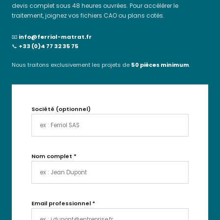
devis complet sous 48 heures ouvrées. Pour accélérer le
traitement, joignez vos fichiers CAO ou plans cotés.
📧
info@ferriol-matrat.fr
📞
+33 (0)4 77 32 35 75
Nous traitons exclusivement les projets de
50 pièces minimum
.
Société
(optionnel)
Nom complet
*
Email professionnel
*